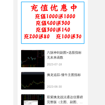
六脉神剑副图+选股指标
无未来函数
2023-07-18
擒龙追踪-懂牛主图指标
2023-06-30
双紫擒龙战法通达信重磅
完整版（主图、副图、排