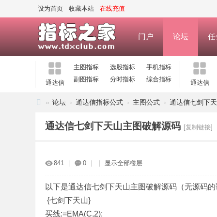
设为首页
收藏本站
在线充值
门户
论坛
任
主图指标
选股指标
手机指标
副图指标
分时指标
综合指标
通达信
通达信
»
论坛
›
通达信指标公式
›
主图公式
›
通达信七剑下天
指
通达信七剑下天山主图破解源码
[复制链接]
标
之
家
841
|
0
|
|
显示全部楼层
—
公
以下是通达信七剑下天山主图破解源码（无源码的
{七剑下天山}
式
买线:=EMA(C,2);
指