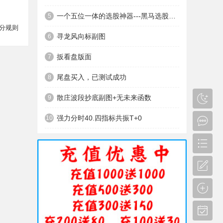
一个五位一体的选股神器---黑马选股神器
5
分规则
寻龙风向标副图
6
扳看盘版面
7
尾盘买入，已测试成功
8
散庄波段抄底副图+无未来函数
9
强力分时40.四指标共振T+0
10