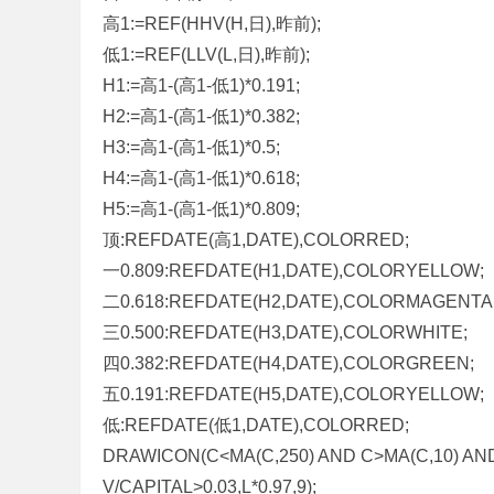
高1:=REF(HHV(H,日),昨前);
低1:=REF(LLV(L,日),昨前);
H1:=高1-(高1-低1)*0.191;
H2:=高1-(高1-低1)*0.382;
H3:=高1-(高1-低1)*0.5;
H4:=高1-(高1-低1)*0.618;
H5:=高1-(高1-低1)*0.809;
顶:REFDATE(高1,DATE),COLORRED;
一0.809:REFDATE(H1,DATE),COLORYELLOW;
二0.618:REFDATE(H2,DATE),COLORMAGENTA
三0.500:REFDATE(H3,DATE),COLORWHITE;
四0.382:REFDATE(H4,DATE),COLORGREEN;
五0.191:REFDATE(H5,DATE),COLORYELLOW;
低:REFDATE(低1,DATE),COLORRED;
DRAWICON(C<MA(C,250) AND C>MA(C,10) AND 
V/CAPITAL>0.03,L*0.97,9);