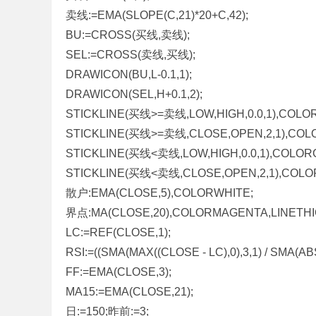
卖线:=EMA(SLOPE(C,21)*20+C,42);
标
BU:=CROSS(买线,卖线);
程
SEL:=CROSS(卖线,买线);
序
DRAWICON(BU,L-0.1,1);
代
DRAWICON(SEL,H+0.1,2);
码
STICKLINE(买线>=卖线,LOW,HIGH,0.0,1),COLO
分
STICKLINE(买线>=卖线,CLOSE,OPEN,2,1),COL
享
STICKLINE(买线<卖线,LOW,HIGH,0.0,1),COLOR
—
STICKLINE(买线<卖线,CLOSE,OPEN,2,1),COL
公
散户:EMA(CLOSE,5),COLORWHITE;
式
界点:MA(CLOSE,20),COLORMAGENTA,LINETHI
指
LC:=REF(CLOSE,1);
标
RSI:=((SMA(MAX((CLOSE - LC),0),3,1) / SMA(ABS(
网
FF:=EMA(CLOSE,3);
MA15:=EMA(CLOSE,21);
日:=150;昨前:=3;