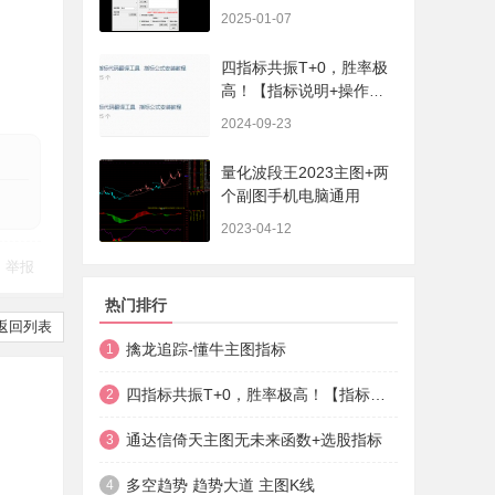
序、选股、开放源码，无
2025-01-07
未来
四指标共振T+0，胜率极
高！【指标说明+操作方
法+实盘贴图】
2024-09-23
量化波段王2023主图+两
个副图手机电脑通用
2023-04-12
举报
热门排行
返回列表
擒龙追踪-懂牛主图指标
1
四指标共振T+0，胜率极高！【指标说明+操作方法+实盘贴图】
2
通达信倚天主图无未来函数+选股指标
3
多空趋势 趋势大道 主图K线
4