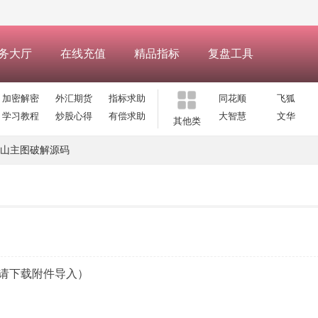
务大厅
在线充值
精品指标
复盘工具
加密解密
外汇期货
指标求助
同花顺
飞狐
学习教程
炒股心得
有偿求助
大智慧
文华
其他类
山主图破解源码
请下载附件导入）