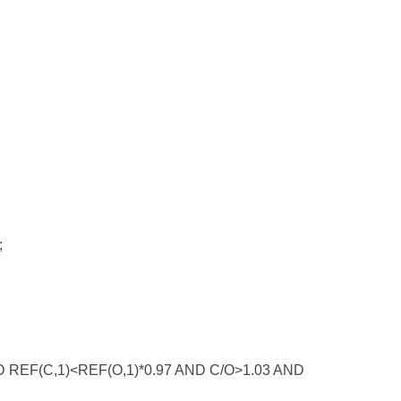
;
REF(C,1)<REF(O,1)*0.97 AND C/O>1.03 AND