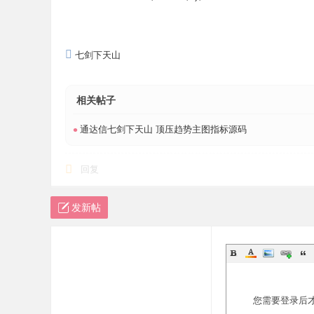
七剑下天山
相关帖子
•
通达信七剑下天山 顶压趋势主图指标源码
回复
发新帖
您需要登录后