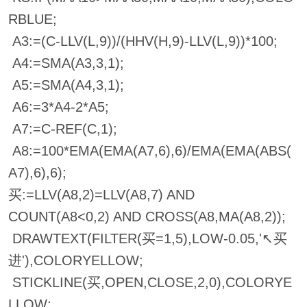
RBLUE;
A3:=(C-LLV(L,9))/(HHV(H,9)-LLV(L,9))*100;
A4:=SMA(A3,3,1);
A5:=SMA(A4,3,1);
A6:=3*A4-2*A5;
A7:=C-REF(C,1);
A8:=100*EMA(EMA(A7,6),6)/EMA(EMA(ABS(
A7),6),6);
买:=LLV(A8,2)=LLV(A8,7) AND
COUNT(A8<0,2) AND CROSS(A8,MA(A8,2));
DRAWTEXT(FILTER(买=1,5),LOW-0.05,'↖买
进'),COLORYELLOW;
STICKLINE(买,OPEN,CLOSE,2,0),COLORYE
LLOW;