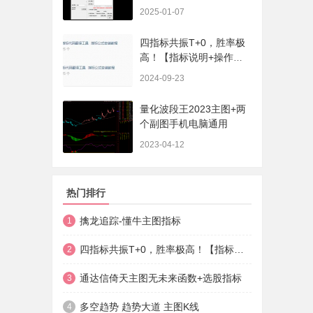
序、选股、开放源码，无
2025-01-07
未来
四指标共振T+0，胜率极
高！【指标说明+操作方
法+实盘贴图】
2024-09-23
量化波段王2023主图+两
个副图手机电脑通用
2023-04-12
热门排行
擒龙追踪-懂牛主图指标
1
四指标共振T+0，胜率极高！【指标说明+操作方法+实盘贴图】
2
通达信倚天主图无未来函数+选股指标
3
多空趋势 趋势大道 主图K线
4