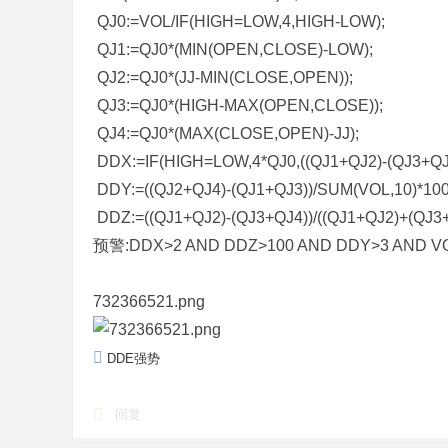
QJ0:=VOL/IF(HIGH=LOW,4,HIGH-LOW);
标
QJ1:=QJ0*(MIN(OPEN,CLOSE)-LOW);
程
QJ2:=QJ0*(JJ-MIN(CLOSE,OPEN));
序
QJ3:=QJ0*(HIGH-MAX(OPEN,CLOSE));
代
QJ4:=QJ0*(MAX(CLOSE,OPEN)-JJ);
码
DDX:=IF(HIGH=LOW,4*QJ0,((QJ1+QJ2)-(QJ3+QJ4
分
DDY:=((QJ2+QJ4)-(QJ1+QJ3))/SUM(VOL,10)*100
享
DDZ:=((QJ1+QJ2)-(QJ3+QJ4))/((QJ1+QJ2)+(QJ3+
—
预警:DDX>2 AND DDZ>100 AND DDY>3 AND VO
公
式
732366521.png
指
标
DDE强势
网
回复