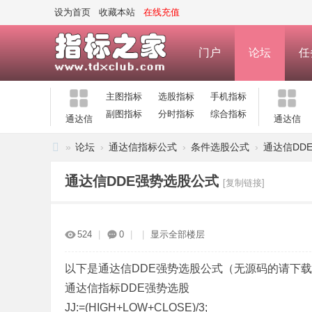
设为首页
收藏本站
在线充值
门户
论坛
任
主图指标
选股指标
手机指标
副图指标
分时指标
综合指标
通达信
通达信
»
论坛
›
通达信指标公式
›
条件选股公式
›
通达信DD
指
通达信DDE强势选股公式
[复制链接]
标
之
家
524
|
0
|
|
显示全部楼层
—
公
以下是通达信DDE强势选股公式（无源码的请下
通达信指标DDE强势选股
式
JJ:=(HIGH+LOW+CLOSE)/3;
指