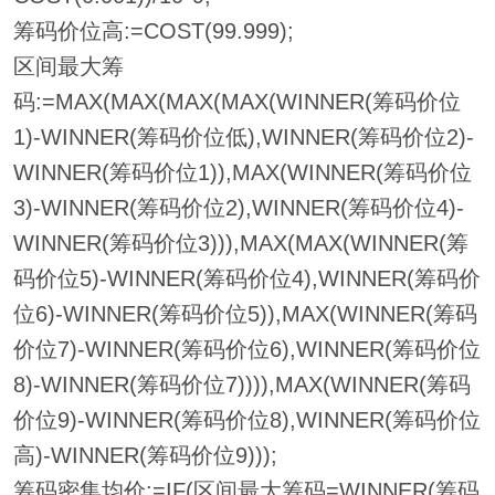
筹码价位高:=COST(99.999);
区间最大筹
码:=MAX(MAX(MAX(MAX(WINNER(筹码价位
1)-WINNER(筹码价位低),WINNER(筹码价位2)-
WINNER(筹码价位1)),MAX(WINNER(筹码价位
3)-WINNER(筹码价位2),WINNER(筹码价位4)-
WINNER(筹码价位3))),MAX(MAX(WINNER(筹
码价位5)-WINNER(筹码价位4),WINNER(筹码价
位6)-WINNER(筹码价位5)),MAX(WINNER(筹码
价位7)-WINNER(筹码价位6),WINNER(筹码价位
8)-WINNER(筹码价位7)))),MAX(WINNER(筹码
价位9)-WINNER(筹码价位8),WINNER(筹码价位
高)-WINNER(筹码价位9)));
筹码密集均价:=IF(区间最大筹码=WINNER(筹码