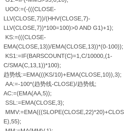
UOO:=(-(((CLOSE-
LLV(CLOSE,7))/(HHV(CLOSE,7)-
LLV(CLOSE,7))*100=100)>0 AND G1)+1);
KS:=(((CLOSE-
EMA(CLOSE,13))/EMA(CLOSE,13))*(0-100));
KS1:=IF(BARSCOUNT(C)=1,C/10000,(1-
C/SMA(C,13,1))*100);
趋势线:=EMA(((KS/10)+EMA(CLOSE,10)),3);
AA:=-100*(趋势线-CLOSE)/趋势线;
AC:=(EMA(AA,5));
SSL:=EMA(CLOSE,3);
MMV:=EMA(((SLOPE(CLOSE,22)*20)+CLOS
E),55);
MM:=MA(MMV,1);