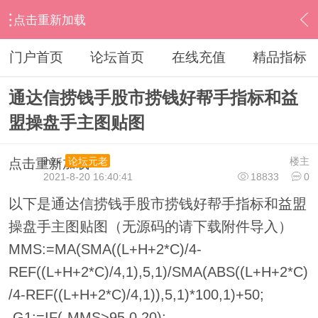
点击重新加载
›
其他股票软件
›
益盟操盘手
›
内容
门户首页
论坛首页
在线充值
精品指标
通达信捞钱手股市捞钱好帮手指标和益
盟操盘手主图贴图
ihzx
楼主
论坛元老
点击重新加载
2021-8-20 16:40:41
18833
0
以下是通达信捞钱手股市捞钱好帮手指标和益盟
操盘手主图贴图（无源码的请下载附件导入）
MMS:=MA(SMA((L+H+2*C)/4-
REF((L+H+2*C)/4,1),5,1)/SMA(ABS((L+H+2*C)
/4-REF((L+H+2*C)/4,1)),5,1)*100,1)+50;
G1:=IF(-MMS>95,0,20);