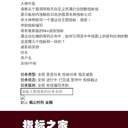
大神牛批
请教从个股调用相关自定义所属行业指数指标值
显示板块内涨幅前10名的股票名称指标公式
求大神帮助写一个通达信主图指标，感谢！
求助指标编写
谁有最新版的bks波段指标
通达信右侧的筹码分布中，如何引用其中年线图上的获利比例的
这是哪几个指标和一块的？
威客精英榜
排名
用户名
采纳/中标
任务类型:
全部
悬赏任务
投标任务
指定威客
任务状态:
全部
进行中
已完成
暂停中
投稿截止
任务版块:
全部
有偿编写求助
默认
截止时间
金额