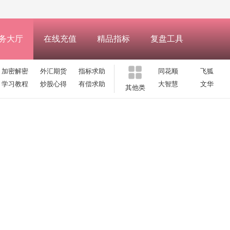
务大厅
在线充值
精品指标
复盘工具
加密解密
外汇期货
指标求助
同花顺
飞狐
学习教程
炒股心得
有偿求助
大智慧
文华
其他类