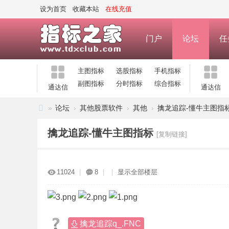
设为首页
收藏本站
在线充值
门户
论坛
任
主图指标
选股指标
手机指标
副图指标
分时指标
综合指标
通达信
通达信
»
论坛
›
其他股票软件
›
其他
›
擒龙追踪-懂牛主图指
指
擒龙追踪-懂牛主图指标
[复制链接]
标
之
家
11024
|
8
|
|
显示全部楼层
—
公
式
擒龙追踪q_.FNC
指