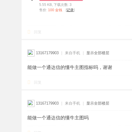
5.55 KB, 下载次数: 3
标
售价:
100 金钱
[
记录
]
程
序
回复
代
码
分
13167179903
|
来自手机
|
显示全部楼层
享
—
能做一个通达信的懂牛主图指标吗，谢谢
公
回复
式
指
标
13167179903
|
来自手机
|
显示全部楼层
网
能做一个通达信的懂牛主图吗