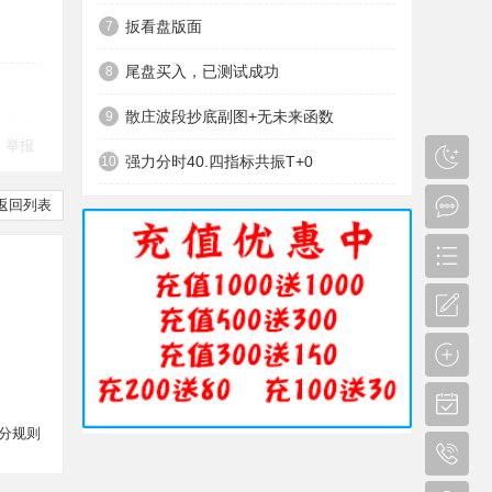
扳看盘版面
7
尾盘买入，已测试成功
8
散庄波段抄底副图+无未来函数
9
举报
强力分时40.四指标共振T+0
10
返回列表
分规则