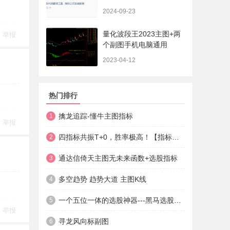
法+实盘贴图】
2024-09-23
量化波段王2023主图+两
举报
个副图手机电脑通用
2023-04-12
热门排行
擒龙追踪-懂牛主图指标
1
举报
四指标共振T+0，胜率极高！【指标说明+操作方法+实盘贴图】
2
通达信倚天主图无未来函数+选股指标
3
多空趋势 趋势大道 主图K线
4
一个五位一体的选股神器---黑马选股神器
5
举报
寻龙风向标副图
6