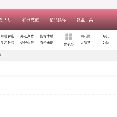
务大厅
在线充值
精品指标
复盘工具
加密解密
外汇期货
指标求助
同花顺
飞狐
学习教程
炒股心得
有偿求助
大智慧
文华
其他类
标