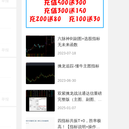
举报
六脉神剑副图+选股指标
无未来函数
举报
2023-07-18
擒龙追踪-懂牛主图指标
2023-06-30
双紫擒龙战法通达信重磅
举报
完整版（主图、副图、排
序、选股、开放源码，无
2025-01-07
未来
四指标共振T+0，胜率极
高！【指标说明+操作方