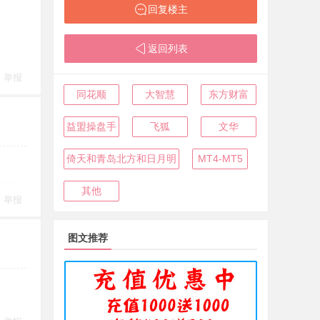
回复楼主
返回列表
举报
同花顺
大智慧
东方财富
益盟操盘手
飞狐
文华
倚天和青岛北方和日月明
MT4-MT5
其他
举报
图文推荐